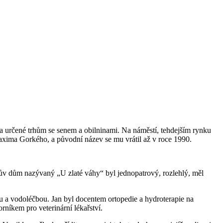
 určené trhům se senem a obilninami. Na náměstí, tehdejším rynku
axima Gorkého, a původní název se mu vrátil až v roce 1990.
ův dům nazývaný „U zlaté váhy“ byl jednopatrový, rozlehlý, měl
bou a vodoléčbou. Jan byl docentem ortopedie a hydroterapie na
rníkem pro veterinární lékařství.