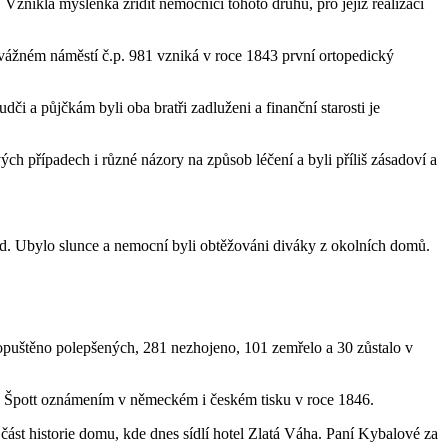
Vznikla myšlenka zřídit nemocnici tohoto druhu, pro jejíž realizaci
novážném náměstí č.p. 981 vzniká v roce 1843 první ortopedický
i a půjčkám byli oba bratři zadluženi a finanční starosti je
ých případech i různé názory na způsob léčení a byli příliš zásadoví a
ad. Ubylo slunce a nemocní byli obtěžováni diváky z okolních domů.
puštěno polepšených, 281 nezhojeno, 101 zemřelo a 30 zůstalo v
Dr. Špott oznámením v německém i českém tisku v roce 1846.
část historie domu, kde dnes sídlí hotel Zlatá Váha. Paní Kybalové za