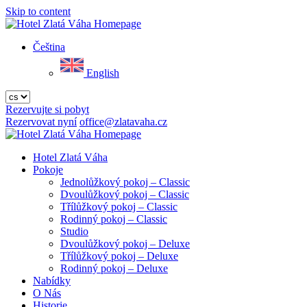
Skip to content
Jídelní
lístek
Čeština
English
Rezervujte si pobyt
Rezervovat nyní
office@zlatavaha.cz
Close
menu
Hotel Zlatá Váha
Pokoje
Jednolůžkový pokoj – Classic
Dvoulůžkový pokoj – Classic
Třílůžkový pokoj – Classic
Rodinný pokoj – Classic
Studio
Dvoulůžkový pokoj – Deluxe
Třílůžkový pokoj – Deluxe
Rodinný pokoj – Deluxe
Nabídky
O Nás
Historie