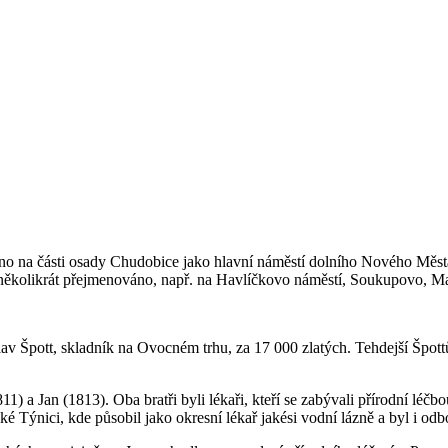
no na části osady Chudobice jako hlavní náměstí dolního Nového Města
6 několikrát přejmenováno, např. na Havlíčkovo náměstí, Soukupovo, M
 Špott, skladník na Ovocném trhu, za 17 000 zlatých. Tehdejší Špott
1) a Jan (1813). Oba bratři byli lékaři, kteří se zabývali přírodní léč
 Týnici, kde působil jako okresní lékař jakési vodní lázně a byl i odbo