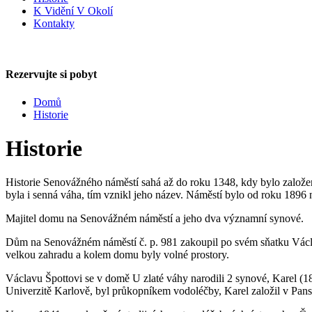
K Vidění V Okolí
Kontakty
Rezervujte si pobyt
Zavřít
Domů
Historie
Historie
Historie Senovážného náměstí sahá až do roku 1348, kdy bylo založe
byla i senná váha, tím vznikl jeho název. Náměstí bylo od roku 189
Majitel domu na Senovážném náměstí a jeho dva významní synové.
Dům na Senovážném náměstí č. p. 981 zakoupil po svém sňatku Václav
velkou zahradu a kolem domu byly volné prostory.
Václavu Špottovi se v domě U zlaté váhy narodili 2 synové, Karel (181
Univerzitě Karlově, byl průkopníkem vodoléčby, Karel založil v Panské