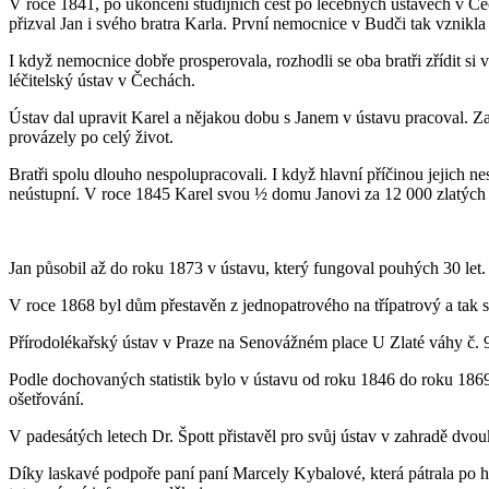
V roce 1841, po ukončení studijních cest po léčebných ústavech v Čech
přizval Jan i svého bratra Karla. První nemocnice v Budči tak vznikla
I když nemocnice dobře prosperovala, rozhodli se oba bratři zřídit s
léčitelský ústav v Čechách.
Ústav dal upravit Karel a nějakou dobu s Janem v ústavu pracoval. Za
provázely po celý život.
Bratři spolu dlouho nespolupracovali. I když hlavní příčinou jejich ne
neústupní. V roce 1845 Karel svou ½ domu Janovi za 12 000 zlatých 
Jan působil až do roku 1873 v ústavu, který fungoval pouhých 30 let
V roce 1868 byl dům přestavěn z jednopatrového na třípatrový a tak 
Přírodolékařský ústav v Praze na Senovážném place U Zlaté váhy č. 
Podle dochovaných statistik bylo v ústavu od roku 1846 do roku 18
ošetřování.
V padesátých letech Dr. Špott přistavěl pro svůj ústav v zahradě dv
Díky laskavé podpoře paní paní Marcely Kybalové, která pátrala po hi