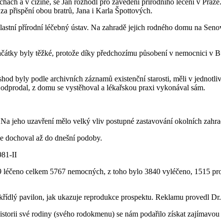
ách a v cizině, se Jan rozhodl pro zavedení přírodního léčení v Praze. 
 za přispění obou bratrů, Jana i Karla Špottových.
i vlastní přírodní léčebný ústav. Na zahradě jejich rodného domu na Se
čátky byly těžké, protože díky předchozímu působení v nemocnici v Budč
shod byly podle archivních záznamů existenční starosti, měli v jednotliv
odprodal, z domu se vystěhoval a lékařskou praxi vykonával sám.
. Na jeho uzavření mělo velký vliv postupné zastavování okolních zahr
se dochoval až do dnešní podoby.
981-II
69 léčeno celkem 5767 nemocných, z toho bylo 3840 vyléčeno, 1515 pro
oukřídlý pavilon, jak ukazuje reprodukce prospektu. Reklamu provedl 
storii své rodiny (svého rodokmenu) se nám podařilo získat zajímavou 